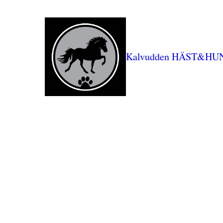
Kalvudden HÄST&HU