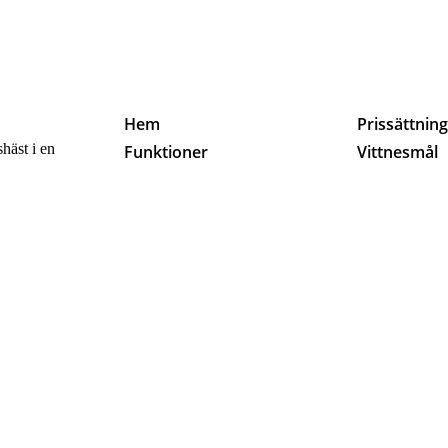
Hem
Prissättnin
häst i en
Funktioner
Vittnesmål