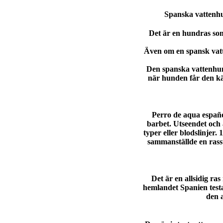
Spanska vattenhun
Det är en hundras s
Även om en spansk vatt
Den spanska vattenhun
när hunden får den k
Perro de aqua españ
barbet. Utseendet och 
typer eller blodslinjer
sammanställde en rass
Det är en allsidig ra
hemlandet Spanien test
den 