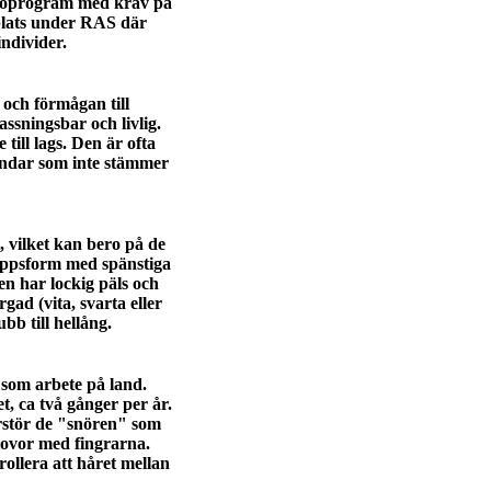
älsoprogram med krav på
bplats under RAS där
individer.
 och förmågan till
ssningsbar och livlig.
till lags. Den är ofta
hundar som inte stämmer
 vilket kan bero på de
roppsform med spänstiga
n har lockig päls och
gad (vita, svarta eller
bb till hellång.
e som arbete på land.
t, ca två gånger per år.
örstör de "snören" som
 tovor med fingrarna.
ollera att håret mellan