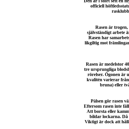
Den är i stort sett en
officiell höftledss
rasklubbe
Rasen är trogen, 
självständigt arbete 
Rasen har samarbetsfö
likgiltig mot främling
Rasen är medelstor 40
tre ursprungliga blods
rörelser. Ögonen är 
kvalitén varierar från
bruna) eller tv
Pälsen gör rasen väl
Eftersom rasen inte fäl
Att borsta eller kamm
bildar lockarna. Då 
Viktigt är dock att hå