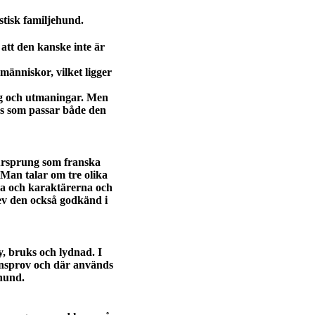
stisk familjehund.
 att den kanske inte är
änniskor, vilket ligger
ng och utmaningar. Men
s som passar både den
ursprung som franska
 Man talar om tre olika
ena och karaktärerna och
ev den också godkänd i
y, bruks och lydnad. I
onsprov och där används
hund.