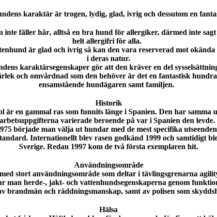
dens karaktär är trogen, lydig, glad, ivrig och dessutom en fanta
om
inte fäller hår
, alltså en bra hund för allergiker, därmed inte sagt
helt allergifri för alla.
enhund är glad och ivrig så kan den vara reserverad mot okända m
i deras natur.
dens karaktärsegenskaper gör att den kräver en del sysselsättni
ärlek och omvårdnad som den behöver är det en fantastisk hundra
ensamstående hundägaren samt familjen.
Historik
ol är en gammal ras som funnits länge i Spanien. Den har samma 
arbetsuppgifterna varierade beroende på var i Spanien den levde.
. 1975 började man välja ut hundar med de mest specifika utseend
tandard. Internationellt blev rasen godkänd 1999 och samtidigt bl
Sverige. Redan 1997 kom de två första exemplaren hit.
Användningsområde
s med stort användningsområde som deltar i tävlingsgrenarna agilit
ar man herde-, jakt- och vattenhundsegenskaperna genom funkti
av brandmän och räddningsmanskap, samt av polisen som skydds
Hälsa