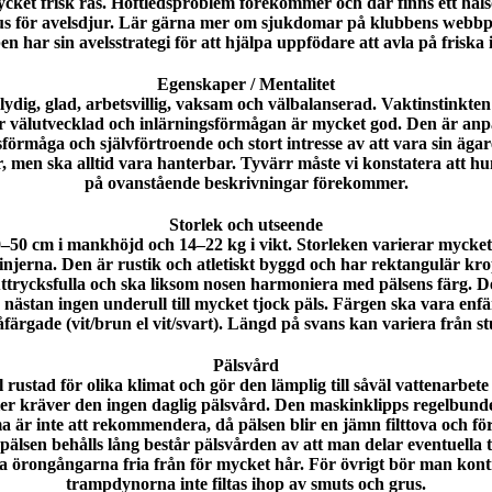
 mycket frisk ras. Höftledsproblem förekommer och där finns ett h
tatus för avelsdjur. Lär gärna mer om sjukdomar på klubbens web
n har sin avelsstrategi för att hjälpa uppfödare att avla på friska 
Egenskaper / Mentalitet
lydig, glad, arbetsvillig, vaksam och välbalanserad. Vaktinstinkten
är välutvecklad och inlärningsförmågan är mycket god. Den är anpa
rmåga och självförtroende och stort intresse av att vara sin ägare 
ar, men ska alltid vara hanterbar. Tyvärr måste vi konstatera att 
på ovanstående beskrivningar förekommer.
Storlek och utseende
–50 cm i mankhöjd och 14–22 kg i vikt. Storleken varierar mycket,
linjerna. Den är rustik och atletiskt byggd och har rektangulär k
uttrycksfulla och ska liksom nosen harmoniera med pälsens färg. De
 nästan ingen underull till mycket tjock päls. Färgen ska vara enfär
åfärgade (vit/brun el vit/svart). Längd på svans kan variera från stu
Pälsvård
 rustad för olika klimat och gör den lämplig till såväl vattenarbet
ler kräver den ingen daglig pälsvård. Den maskinklipps regelbunde
a är inte att rekommendera, då pälsen blir en jämn filttova och f
pälsen behålls lång består pälsvården av att man delar eventuella
lla örongångarna fria från för mycket hår. För övrigt bör man kontr
trampdynorna inte filtas ihop av smuts och grus.