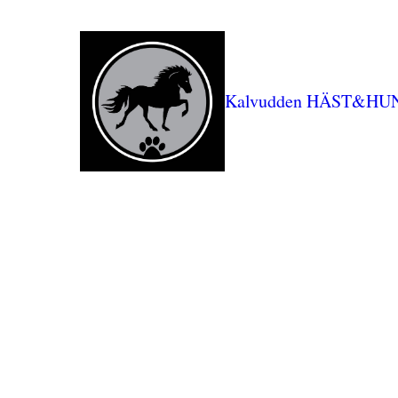
Kalvudden HÄST&HU