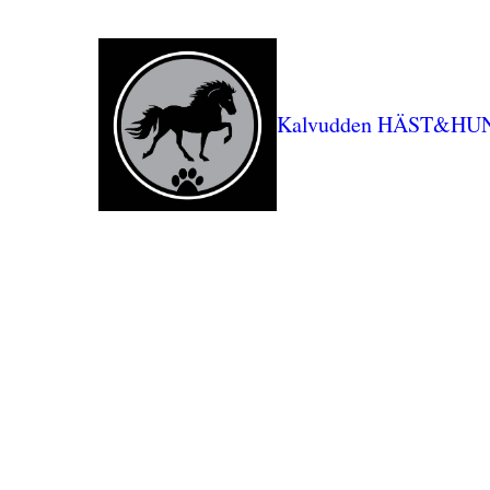
Kalvudden HÄST&HU