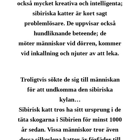
också mycket
kreativa
och
intelligenta
;
sibiriska katter är kort sagt
problemlösare
. De uppvisar också
hundliknande beteende; de
möter
människor vid
dörren
, kommer
vid
inkallning
och njuter av att
leka
.
Troligtvis sökte de sig till människan
för att undkomma den sibiriska
kylan…
Sibirisk katt tros ha sitt ursprung i de
täta skogarna
i
Sibirien
för minst
1000
år
sedan. Vissa människor tror även
dessa silkeslena katter är förfäder till