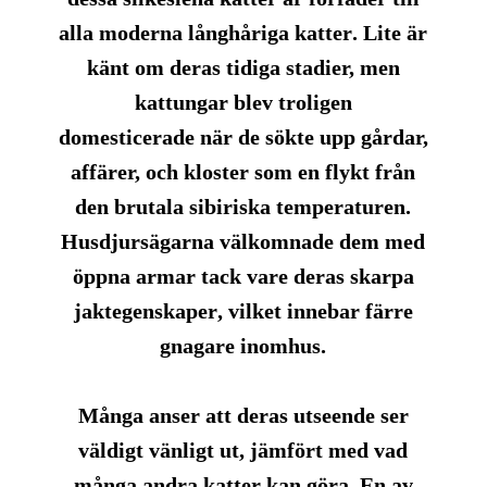
alla
moderna
långhåriga katter
. Lite är
känt om deras tidiga stadier, men
kattungar blev troligen
domesticerade
när de sökte upp gårdar,
affärer, och kloster som en flykt från
den brutala sibiriska temperaturen.
Husdjursägarna välkomnade dem med
öppna armar
tack vare deras skarpa
jaktegenskaper
, vilket innebar färre
gnagare
inomhus.
Många anser att deras utseende ser
väldigt
vänligt
ut, jämfört med vad
många andra katter kan göra. En av