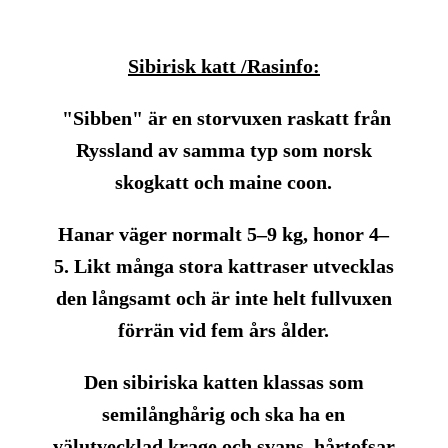
Sibirisk katt /Rasinfo:
"Sibben" är en storvuxen raskatt från
Ryssland av samma typ som norsk
skogkatt och maine coon.
Hanar väger normalt 5–9 kg, honor 4–
5. Likt många stora kattraser utvecklas
den långsamt och är inte helt fullvuxen
förrän vid fem års ålder.
Den sibiriska katten klassas som
semilånghårig och ska ha en
välutvecklad krage och svans, hårtofsar