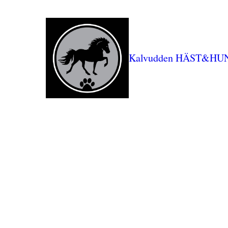
Kalvudden HÄST&HU