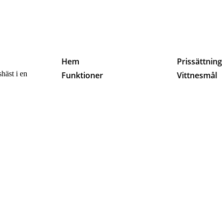
Hem
Prissättnin
häst i en
Funktioner
Vittnesmål