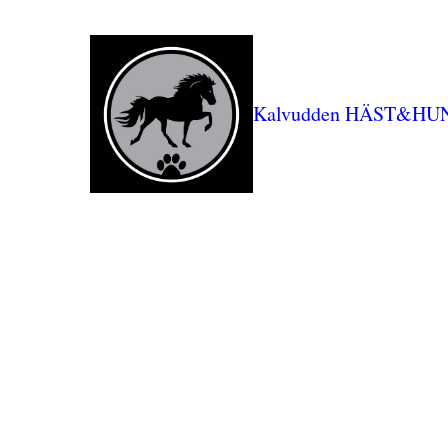
Kalvudden HÄST&HU