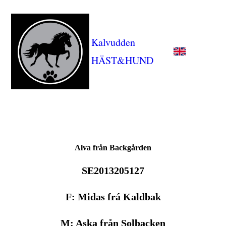
Kalvudden
HÄST&HUND
Alva från Backgården
SE2013205127
F: Midas frá Kaldbak
M: Aska från Solbacken