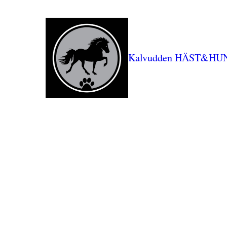
Kalvudden HÄST&HU