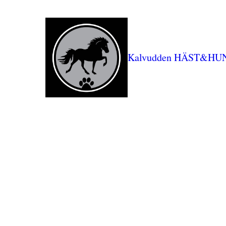
Kalvudden HÄST&HU