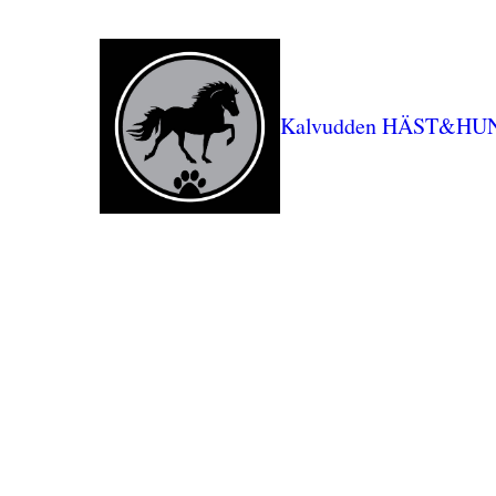
Kalvudden HÄST&HU