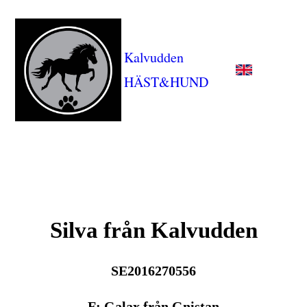
Kalvudden
HÄST&HUND
Silva från Kalvudden
SE2016270556
F: Galax från Gnistan