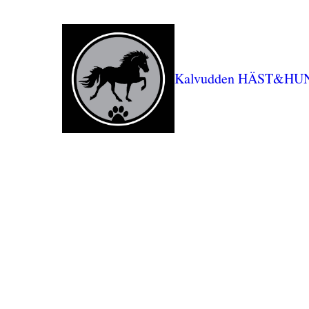
Kalvudden HÄST&HU