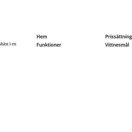
Hem
Prissättnin
häst i en
Funktioner
Vittnesmål