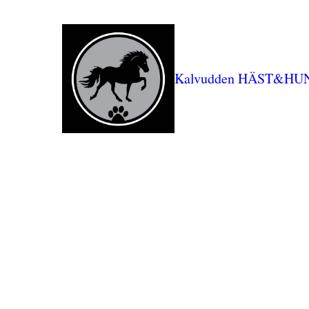
Kalvudden HÄST&HU