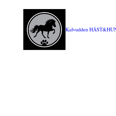
Kalvudden HÄST&HU