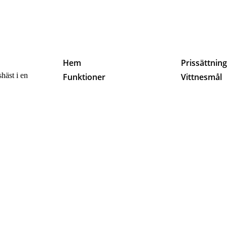
Hem
Prissättnin
häst i en
Funktioner
Vittnesmål