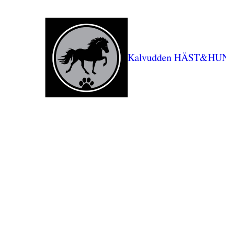
Kalvudden HÄST&HU