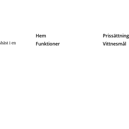
Hem
Prissättnin
häst i en
Funktioner
Vittnesmål