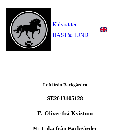
Kalvudden
HÄST&HUND
Lofti från Backgården
SE2013105128
F: Oliver frá Kvistum
M: Loka från Backgården