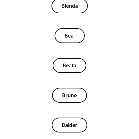
Blenda
Bea
Beata
Bruno
Balder