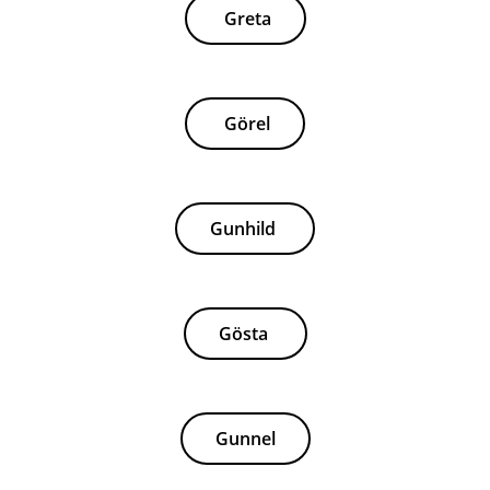
Greta
Görel
Gunhild
Gösta
Gunnel