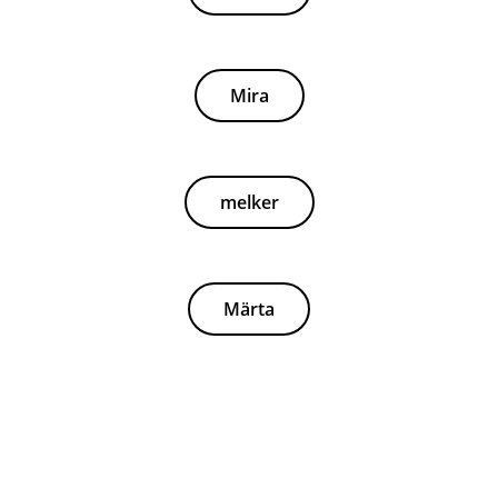
Mira
melker
Märta