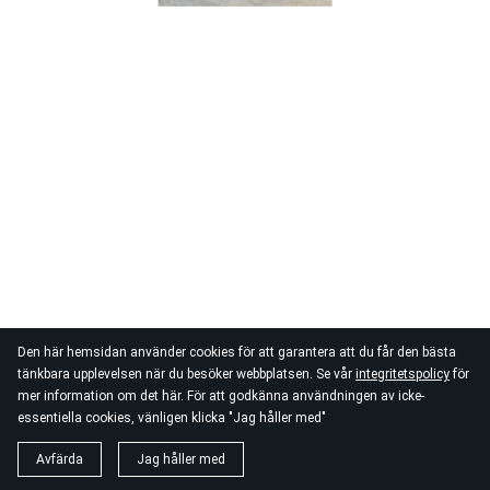
Den här hemsidan använder cookies för att garantera att du får den bästa
tänkbara upplevelsen när du besöker webbplatsen. Se vår
integritetspolicy
för
mer information om det här. För att godkänna användningen av icke-
essentiella cookies, vänligen klicka "Jag håller med"
Avfärda
Jag håller med