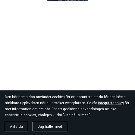
Den här hemsidan använder cookies för att garantera att du får den bästa
tänkbara upplevelsen när du besöker webbplatsen. Se vår
integritetspolicy
för
mer information om det här. För att godkänna användningen av icke-
essentiella cookies, vänligen klicka "Jag håller med"
Avfärda
Jag håller med