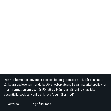
Den här hemsidan använder cookies för att garantera att du får den bästa
tänkbara upplevelsen när du besöker webbplatsen. Se vår
integritetspolicy
för
mer information om det här. För att godkänna användningen av icke-
essentiella cookies, vänligen klicka "Jag håller med"
Avfärda
Jag håller med