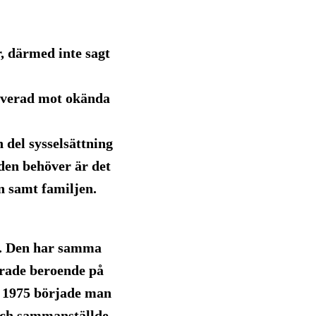
r, därmed inte sagt
erverad mot okända
del sysselsättning
en behöver är det
n samt familjen.
n. Den har samma
erade beroende på
r. 1975 började man
och sammanställde