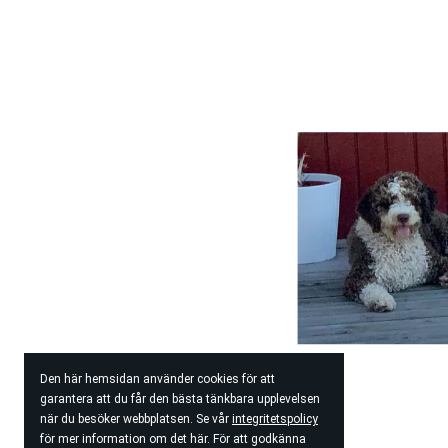
Den här hemsidan använder cookies för att
garantera att du får den bästa tänkbara upplevelsen
när du besöker webbplatsen. Se vår
integritetspolicy
för mer information om det här. För att godkänna