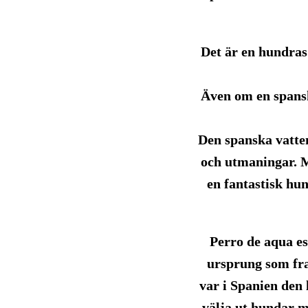
Det är en hundra
Även om en spansk
Den spanska vatte
och utmaningar. 
en fantastisk h
Perro de aqua e
ursprung som fra
var i Spanien den 
välja ut hundar 