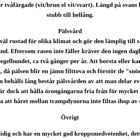
er tvåfärgade (vit/brun el vit/svart). Längd på svans
stubb till hellång.
Pälsvård
väl rustad för olika klimat och gör den lämplig till 
nd. Eftersom rasen inte fäller kräver den ingen dag
gelbundet, ca två gånger per år. Att borsta eller k
då pälsen blir en jämn filttova och förstör de "snö
n behålls lång består pälsvården av att man delar e
 är dock att hålla örongångarna fria från för mycket 
a att håret mellan trampdynorna inte filtas ihop av 
Övrigt
midig och har en mycket god kroppsmedvetenhet, det