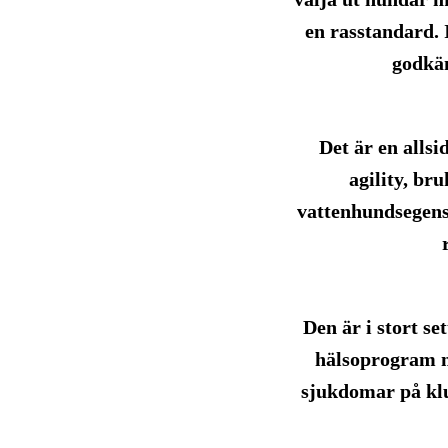
en rasstandard. 
godkän
Det är en alls
agility, br
vattenhundsegen
Den är i stort s
hälsoprogram me
sjukdomar på klu