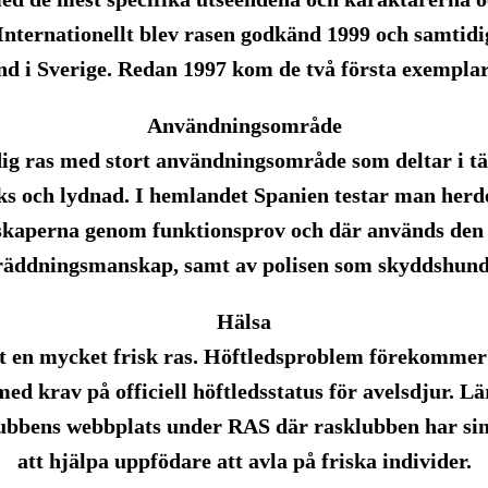
Internationellt blev rasen godkänd 1999 och samtidi
d i Sverige. Redan 1997 kom de två första exemplar
Användningsområde
idig ras med stort användningsområde som deltar i t
uks och lydnad. I hemlandet Spanien testar man herde
skaperna genom funktionsprov och där används den
räddningsmanskap, samt av polisen som skyddshund
Hälsa
ett en mycket frisk ras. Höftledsproblem förekommer 
d krav på officiell höftledsstatus för avelsdjur. 
bbens webbplats under RAS där rasklubben har sin 
att hjälpa uppfödare att avla på friska individer.