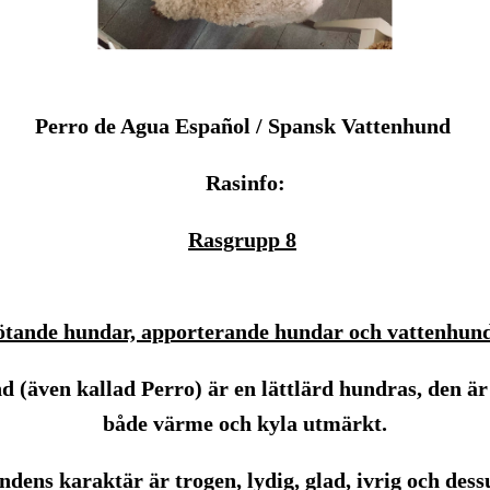
Perro de Agua Español / Spansk Vattenhund
Rasinfo:
Rasgrupp 8
ötande hundar, apporterande hundar och vattenhun
 (även kallad Perro) är en lättlärd hundras, den är 
både värme och kyla utmärkt.
dens karaktär är trogen, lydig, glad, ivrig och dess