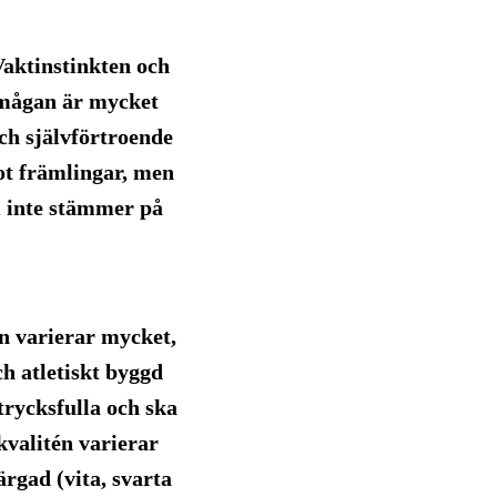
Vaktinstinkten och
örmågan är mycket
ch självförtroende
 mot främlingar, men
m inte stämmer på
n varierar mycket,
ch atletiskt byggd
rycksfulla och ska
kvalitén varierar
ärgad (vita, svarta