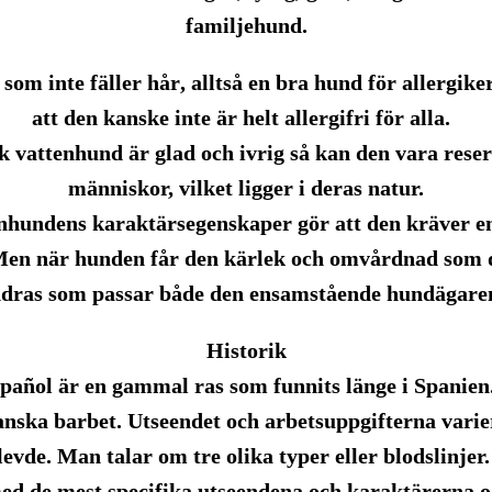
familjehund.
s som
inte fäller hår
, alltså en bra hund för allergike
att den kanske inte är helt allergifri för alla.
 vattenhund är glad och ivrig så kan den vara res
människor, vilket ligger i deras natur.
nhundens karaktärsegenskaper gör att den kräver en 
Men när hunden får den kärlek och omvårdnad som d
undras som passar både den ensamstående hundägare
Historik
spañol är en gammal ras som funnits länge i Spanie
nska barbet. Utseendet och arbetsuppgifterna vari
levde. Man talar om tre olika typer eller blodslinje
med de mest specifika utseendena och karaktärerna 