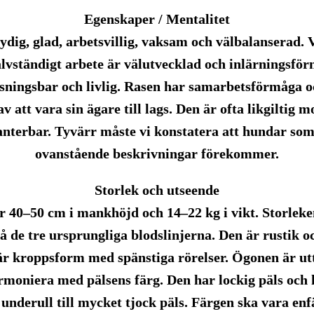
Egenskaper / Mentalitet
lydig, glad, arbetsvillig, vaksam och välbalanserad. 
älvständigt arbete är välutvecklad och inlärningsf
sningsbar och livlig. Rasen har samarbetsförmåga o
av att vara sin ägare till lags. Den är ofta likgiltig
hanterbar. Tyvärr måste vi konstatera att hundar so
ovanstående beskrivningar förekommer.
Storlek och utseende
r 40–50 cm i mankhöjd och 14–22 kg i vikt. Storleke
å de tre ursprungliga blodslinjerna. Den är rustik o
är kroppsform med spänstiga rörelser. Ögonen är utt
moniera med pälsens färg. Den har lockig päls och 
underull till mycket tjock päls. Färgen ska vara enf