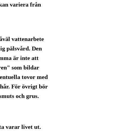
 kan variera från
såväl vattenarbete
lig pälsvård. Den
amma är inte att
ren" som bildar
ventuella tovor med
hår. För övrigt bör
smuts och grus.
ta varar livet ut.