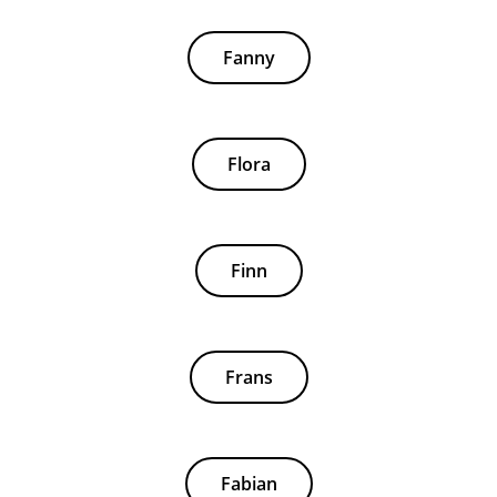
Fanny
Flora
Finn
Frans
Fabian