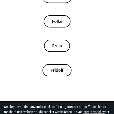
Folke
Freja
Fridolf
Den här hemsidan använder cookies för att garantera att du får den bästa
tänkbara upplevelsen när du besöker webbplatsen. Se vår
integritetspolicy
för