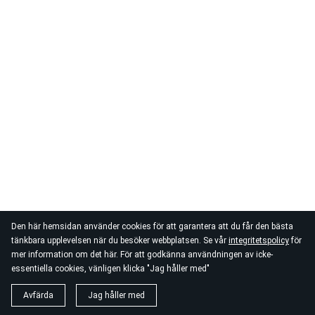
Den här hemsidan använder cookies för att garantera att du får den bästa
tänkbara upplevelsen när du besöker webbplatsen. Se vår
integritetspolicy
för
mer information om det här. För att godkänna användningen av icke-
essentiella cookies, vänligen klicka "Jag håller med"
Avfärda
Jag håller med