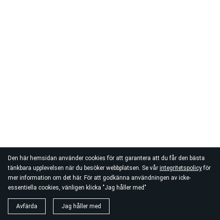
Den här hemsidan använder cookies för att garantera att du får den bästa
tänkbara upplevelsen när du besöker webbplatsen. Se vår
integritetspolicy
för
mer information om det här. För att godkänna användningen av icke-
essentiella cookies, vänligen klicka "Jag håller med"
Avfärda
Jag håller med