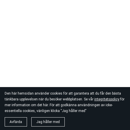
Den här hemsidan använder cookies för att garantera att du får den bästa
tänkbara upplevelsen när du besöker webbplatsen. Se vår
integritetspolicy
för
mer information om det här. För att godkänna användningen av icke-
essentiella cookies, vänligen klicka "Jag håller med"
Avfärda
Jag håller med