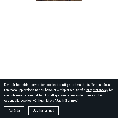
Den här hemsidan använder cookies för att garantera att du får den bästa
tänkbara upplevelsen när du besöker webbplatsen. Se vår
integritetspolicy
för
mer information om det här. För att godkänna användningen av icke-
essentiella cookies, vänligen klicka "Jag håller med"
Avfärda
Jag håller med