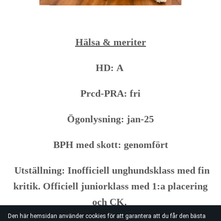
Hälsa & meriter
HD: A
Prcd-PRA: fri
Ögonlysning: jan-25
BPH med skott: genomfört
Utställning: Inofficiell unghundsklass med fin
kritik. Officiell juniorklass med 1:a placering
och CK.
Den här hemsidan använder cookies för att garantera att du får den bästa