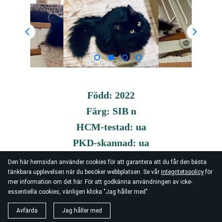
Född: 2022
Färg: SIB n
HCM-testad: ua
PKD-skannad: ua
Blodgrupp: A
Den här hemsidan använder cookies för att garantera att du får den bästa
tänkbara upplevelsen när du besöker webbplatsen. Se vår
integritetspolicy
för
mer information om det här. För att godkänna användningen av icke-
essentiella cookies, vänligen klicka "Jag håller med"
Avfärda
Jag håller med