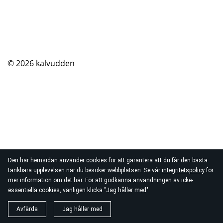
© 2026
kalvudden
Den här hemsidan använder cookies för att garantera att du får den bästa
tänkbara upplevelsen när du besöker webbplatsen. Se vår
integritetspolicy
för
mer information om det här. För att godkänna användningen av icke-
essentiella cookies, vänligen klicka "Jag håller med"
Avfärda
Jag håller med