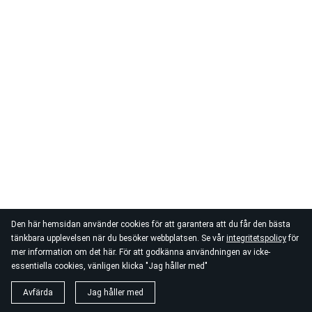
Den här hemsidan använder cookies för att garantera att du får den bästa
tänkbara upplevelsen när du besöker webbplatsen. Se vår
integritetspolicy
för
mer information om det här. För att godkänna användningen av icke-
essentiella cookies, vänligen klicka "Jag håller med"
Avfärda
Jag håller med