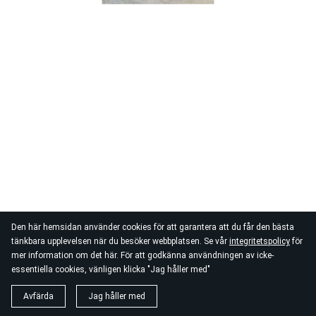
Den här hemsidan använder cookies för att garantera att du får den bästa
tänkbara upplevelsen när du besöker webbplatsen. Se vår
integritetspolicy
för
mer information om det här. För att godkänna användningen av icke-
essentiella cookies, vänligen klicka "Jag håller med"
Avfärda
Jag håller med