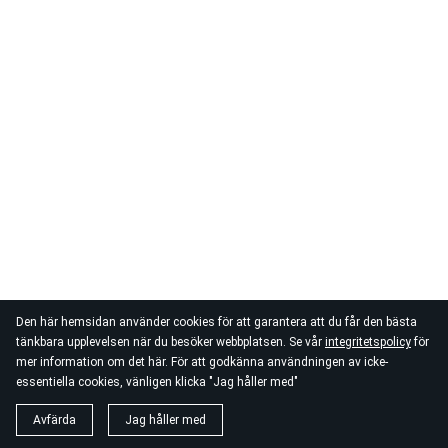
Den här hemsidan använder cookies för att garantera att du får den bästa
tänkbara upplevelsen när du besöker webbplatsen. Se vår
integritetspolicy
för
mer information om det här. För att godkänna användningen av icke-
essentiella cookies, vänligen klicka "Jag håller med"
Avfärda
Jag håller med