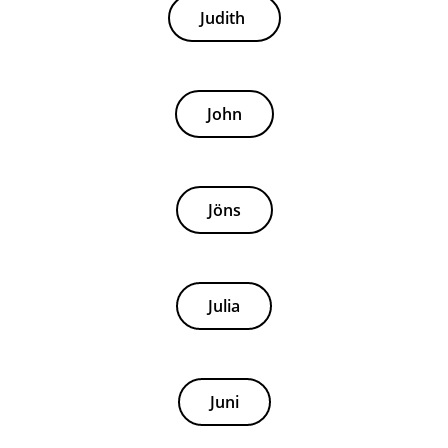
Judith
John
Jöns
Julia
Juni