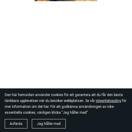
Den här hemsidan använder cookies för att garantera att du får den bästa
tänkbara upplevelsen när du besöker webbplatsen. Se vår
integritetspolicy
för
mer information om det här. För att godkänna användningen av icke-
essentiella cookies, vänligen klicka "Jag håller med"
Avfärda
Jag håller med