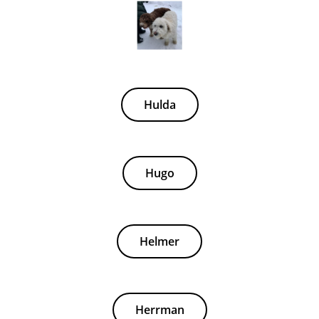
Hulda
Hugo
Helmer
Herrman