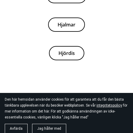
Hjalmar
Hjördis
Den här hemsidan använder cookies för att garantera att du får den bästa
tänkbara upplevelsen när du besöker webbplatsen. Se vår
integritetspolicy
för
mer information om det här. För att godkänna användningen av icke-
essentiella cookies, vänligen klicka "Jag håller med"
Avfärda
Jag håller med