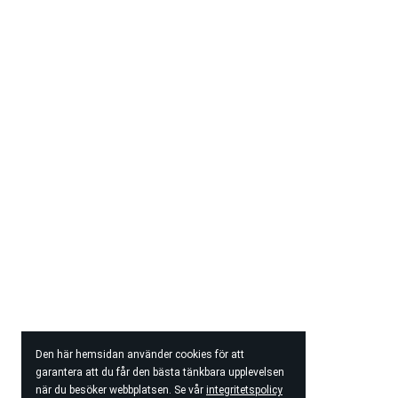
Den här hemsidan använder cookies för att
garantera att du får den bästa tänkbara upplevelsen
när du besöker webbplatsen. Se vår
integritetspolicy