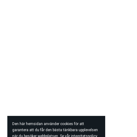
Den här hemsidan använder cookies för att
garantera att du får den bästa tänkbara upplevelsen
när du besöker webbplatsen. Se vår
integritetspolicy