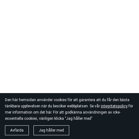
Den här hemsidan använder cookies för att garantera att du får den bästa
tänkbara upplevelsen när du besöker webbplatsen. Se vår
integritetspolicy
för
mer information om det här. För att godkänna användningen av icke-
essentiella cookies, vänligen klicka "Jag håller med"
Avfärda
Jag håller med