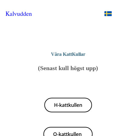
Kalvudden
Våra KattKullar
(Senast kull högst upp)
H-kattkullen
O-kattkullen