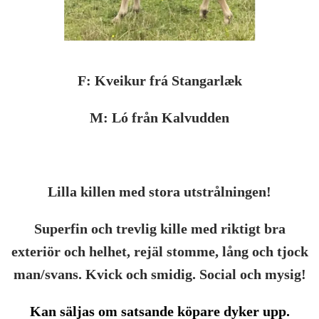
F: Kveikur frá Stangarlæk
M: Ló från Kalvudden
Lilla killen med stora utstrålningen!
Superfin och trevlig kille med riktigt bra
exteriör och helhet, rejäl stomme, lång och tjock
man/svans.
Kvick och smidig.
Social och mysig!
Kan säljas om satsande köpare dyker upp.