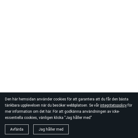
Den här hemsidan använder cookies för att garantera att du får den bästa
tänkbara upplevelsen när du besöker webbplatsen. Se vår
integritetspolicy
för
mer information om det här. För att godkänna användningen av icke-
essentiella cookies, vänligen klicka "Jag håller med"
Avfärda
Jag håller med