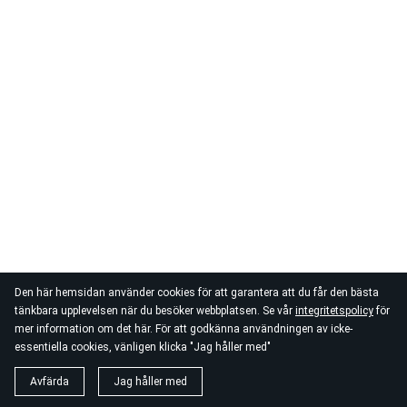
Den här hemsidan använder cookies för att garantera att du får den bästa
tänkbara upplevelsen när du besöker webbplatsen. Se vår
integritetspolicy
för
mer information om det här. För att godkänna användningen av icke-
essentiella cookies, vänligen klicka "Jag håller med"
Avfärda
Jag håller med