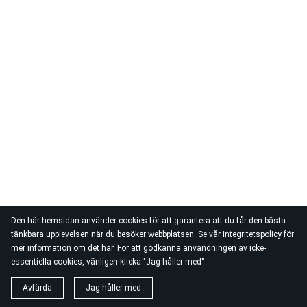
Den här hemsidan använder cookies för att garantera att du får den bästa
tänkbara upplevelsen när du besöker webbplatsen. Se vår
integritetspolicy
för
mer information om det här. För att godkänna användningen av icke-
essentiella cookies, vänligen klicka "Jag håller med"
Avfärda
Jag håller med