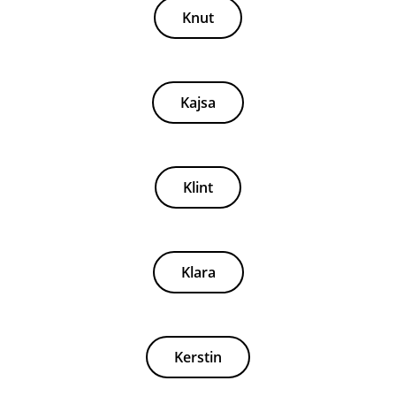
Knut
Kajsa
Klint
Klara
Kerstin