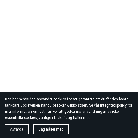
Den här hemsidan använder cookies för att garantera att du får den bästa
tänkbara upplevelsen när du besöker webbplatsen. Se vår
integritetspolicy
för
mer information om det här. För att godkänna användningen av icke-
essentiella cookies, vänligen klicka "Jag håller med"
Avfärda
Jag håller med