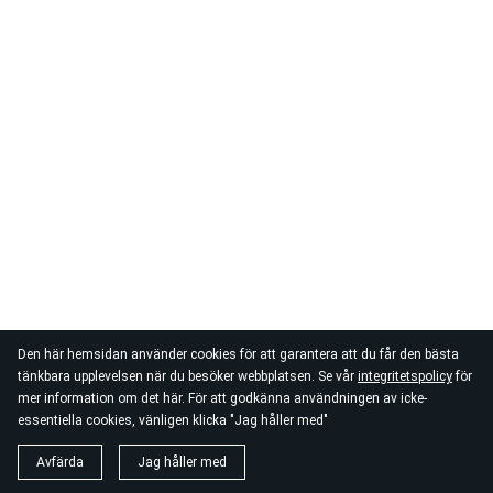
Den här hemsidan använder cookies för att garantera att du får den bästa
tänkbara upplevelsen när du besöker webbplatsen. Se vår
integritetspolicy
för
mer information om det här. För att godkänna användningen av icke-
essentiella cookies, vänligen klicka "Jag håller med"
Avfärda
Jag håller med