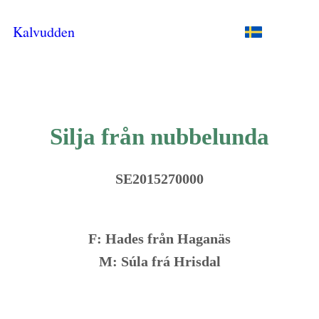
Kalvudden
Silja från nubbelunda
SE2015270000
F: Hades från Haganäs
M: Súla frá Hrisdal