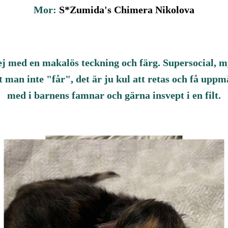
Mor:
S*Zumida's Chimera Nikolova
ej med en makalös teckning och färg. Supersocial, m
 man inte "får", det är ju kul att retas och få uppm
med i barnens famnar och gärna insvept i en filt.