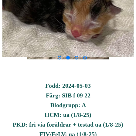
Född: 2024-05-03
Färg: SIB f 09 22
Blodgrupp: A
HCM: ua (1/8-25)
PKD: fri via föräldrar + testad ua (1/8-25)
FIV/FeLV: ua (1/8-25)